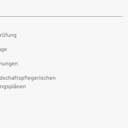
prüfung
äge
chungen
dschaftspflegerischen
ungsplänen