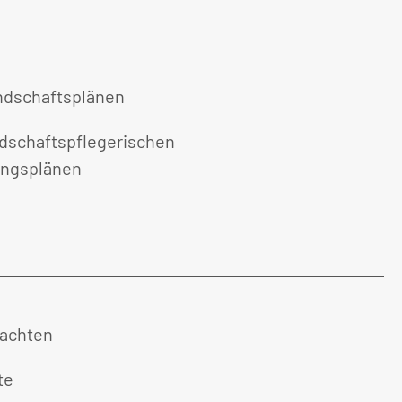
ndschaftsplänen
dschaftspflegerischen
ungsplänen
tachten
te