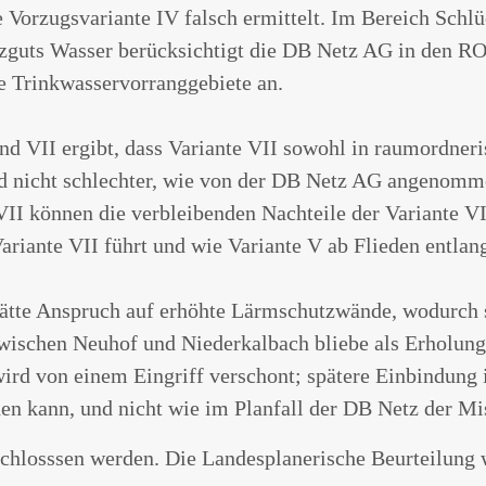
ie Vorzugsvariante IV falsch ermittelt. Im Bereich Schl
tzguts Wasser berücksichtigt die DB Netz AG in den RO
te Trinkwasservorranggebiete an.
d VII ergibt, dass Variante VII sowohl in raumordneri
nd nicht schlechter, wie von der DB Netz AG angenomm
VII können die verbleibenden Nachteile der Variante 
ariante VII führt und wie Variante V ab Flieden entlan
hätte Anspruch auf erhöhte Lärmschutzwände, wodurch s
wischen Neuhof und Niederkalbach bliebe als Erholung
rd von einem Eingriff verschont; spätere Einbindung 
n kann, und nicht wie im Planfall der DB Netz der Mi
hlosssen werden. Die Landesplanerische Beurteilung 