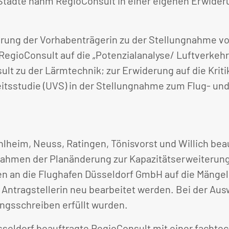
tädte nahm RegioConsult in einer eigenen Erwiderun
erung der Vorhabenträgerin zu der Stellungnahme v
RegioConsult auf die „Potenzialanalyse/ Luftverke
lt zu der Lärmtechnik; zur Erwiderung auf die Krit
keitsstudie (UVS) in der Stellungnahme zum Flug-
hlheim, Neuss, Ratingen, Tönisvorst und Willich bea
hmen der Planänderung zur Kapazitätserweiterung 
n an die Flughafen Düsseldorf GmbH auf die Mängel
Antragstellerin neu bearbeitet werden. Bei der Au
ngsschreiben erfüllt wurden.
eldorf beauftragte RegioConsult mit einer facht