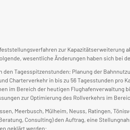
feststellungsverfahren zur Kapazitätserweiterung a
olgende, wesentliche Änderungen haben sich bei de
in den Tagesspitzenstunden; Planung der Bahnnutzu
und Charterverkehr in bis zu 56 Tagesstunden pro K
nen im Bereich der heutigen Flughafenverwaltung bis 
ssungen zur Optimierung des Rollverkehrs im Bereic
ssen, Meerbusch, Mülheim, Neuss, Ratingen, Tönisvor
-Beratung, Consulting) den Auftrag, eine Stellungna
gen geklärt werden: