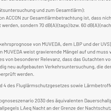
tätsuntersuchung und zum Gesamtlärm):
von ACCON zur Gesamtlärmbetrachtung ist, dass nic
gt werden, sondern 70 dB(A) (tags) bzw. 60 dB(A) (na
erkehrsprognose von MUVEDA, dem LBP und der UVS)
 MUVEDA weist gravierende Mängel auf und muss völ
t es von besonderer Relevanz, dass das Gutachten
ändig neu aufgebauten Verkehrsuntersuchung, die de
erprüft werden.
 und 4 des Fluglärmschutzgesetzes sowie Lärmbetroff
rognoseszenario 2030 des äquivalenten Dauerschall
llpegels LAeq Nacht an der Grenze der Nachtschutz