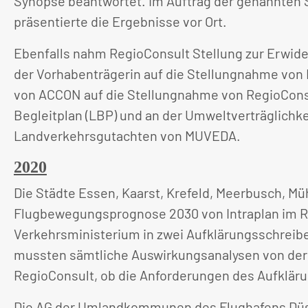
Synopse beantwortet. Im Auftrag der genannten S
präsentierte die Ergebnisse vor Ort.
Ebenfalls nahm RegioConsult Stellung zur Erwid
der Vorhabenträgerin auf die Stellungnahme von 
von ACCON auf die Stellungnahme von RegioConsu
Begleitplan (LBP) und an der Umweltverträglich
Landverkehrsgutachten von MUVEDA.
2020
Die Städte Essen, Kaarst, Krefeld, Meerbusch, Mü
Flugbewegungsprognose 2030 von Intraplan im Ra
Verkehrsministerium in zwei Aufklärungsschreibe
mussten sämtliche Auswirkungsanalysen von der 
RegioConsult, ob die Anforderungen des Aufkläru
Die AG der Umlandkommunen des Flughafens Düss