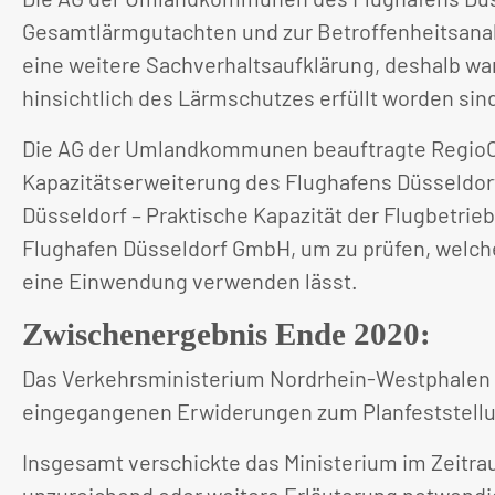
Gesamtlärmgutachten und zur Betroffenheitsanal
eine weitere Sachverhaltsaufklärung, deshalb w
hinsichtlich des Lärmschutzes erfüllt worden sin
Die AG der Umlandkommunen beauftragte RegioCo
Kapazitätserweiterung des Flughafens Düsseldor
Düsseldorf – Praktische Kapazität der Flugbetri
Flughafen Düsseldorf GmbH, um zu prüfen, welch
eine Einwendung verwenden lässt.
Zwischenergebnis Ende 2020:
Das Verkehrsministerium Nordrhein-Westphalen u
eingegangenen Erwiderungen zum Planfeststellun
Insgesamt verschickte das Ministerium im Zeitra
unzureichend oder weitere Erläuterung notwend